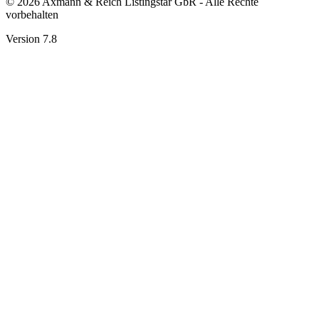
© 2026 Axmann & Reich Listingstar GbR - Alle Rechte
vorbehalten
Version 7.8