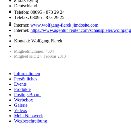
85653 Aying
Deutschland
Telefon: 08095 - 873 29 24
Telefax: 08095 - 873 29 25
Internet:
www.wolfgang-fierek.jimdosite.com
Internet:
https://www.agentur-reuter.com/schauspieler/wolfgang-
Kontakt: Wolfgang Fierek
Mitgliedsnummer: 4304
Mitglied seit: 27. Februar 2013
Informationen
Persönliches
Events
Produkte
Posting-Board
Werbebox
Galerie
Videos
Mein Netzwerk
Wegbeschreibung