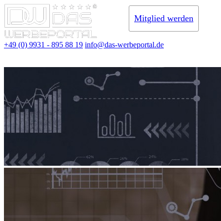
Mitglied werden
+49 (0) 9931 - 895 88 19
info@das-werbeportal.de